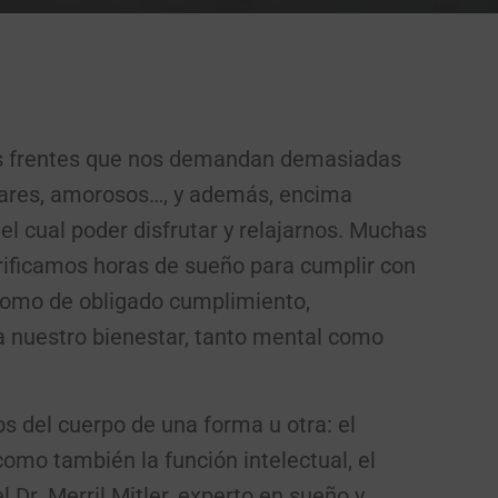
os frentes que nos demandan demasiadas
liares, amorosos…, y además, encima
el cual poder disfrutar y relajarnos. Muchas
crificamos horas de sueño para cumplir con
como de obligado cumplimiento,
 nuestro bienestar, tanto mental como
s del cuerpo de una forma u otra: el
 como también la función intelectual, el
l Dr. Merril Mitler, experto en sueño y