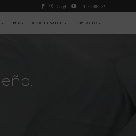
Google
Tel. 922 088 082
N
BLOG
MUJER Y SALUD
CONTACTO
ueño.