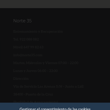
Norte 35
Entrenamiento y Recuperación
Tel. 922 088 082
Móvil 647 99 82 63
info@norte35.com
Martes, Miércoles y Viernes 07:00 – 22:00
Lunes y Jueves 06:00 – 22:00
Dirección
Vía de Servicio Las Arenas S/N – Junto a Lidl
38400 · Puerto de la Cruz
(Facilidad de Aparcamiento)
Gestionar el consentimiento de las cookies