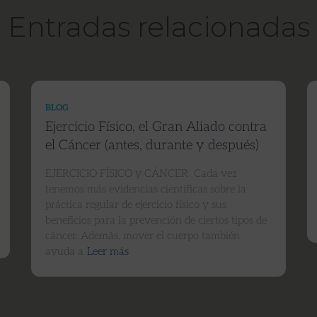
Entradas relacionadas
BLOG
Ejercicio Físico, el Gran Aliado contra
el Cáncer (antes, durante y después)
EJERCICIO FÍSICO y CÁNCER Cada vez
tenemos más evidencias científicas sobre la
práctica regular de ejercicio físico y sus
beneficios para la prevención de ciertos tipos de
cáncer. Además, mover el cuerpo también
ayuda a
Leer más