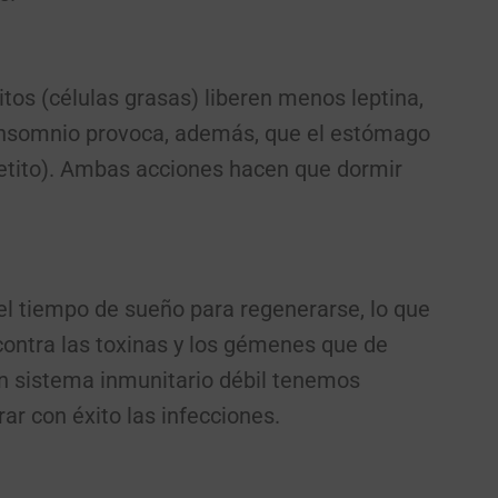
itos (células grasas) liberen menos leptina,
 insomnio provoca, además, que el estómago
petito). Ambas acciones hacen que dormir
l tiempo de sueño para regenerarse, lo que
 contra las toxinas y los gémenes que de
 sistema inmunitario débil tenemos
r con éxito las infecciones.