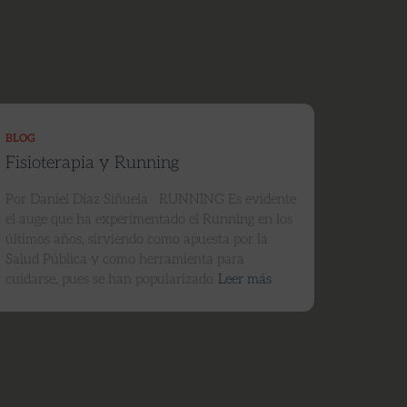
BLOG
Fisioterapia y Running
Por Daniel Díaz Siñuela RUNNING Es evidente
el auge que ha experimentado el Running en los
últimos años, sirviendo como apuesta por la
Salud Pública y como herramienta para
cuidarse, pues se han popularizado
Leer más