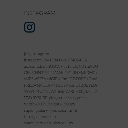
INSTAGRAM
[fts_instagram
instagram_id=17841400774054306
access_token=IGQVJVTzRmSUN0Ym9UU
GRvVHNTR1hNZAHdQY2RNMzR3M0x
sNE5wS2ZA4dGlENjRmUDBDRFQzQmd
PRkZA6M1JSeV9HcU1vSGFUd2Q2YjZA
WWFMwNVZA6bHdUVXhkS3ljck9lc21
VVkRYSURR pics_count=6 type=basic
width=300% height=1500px
super_gallery=yes columns=8
force_columns=no
space_between_photos=1px