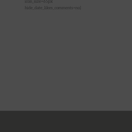
icon_size=65px
hide_date_likes_comments=no]