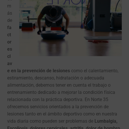
m
ás
de
fa
ct
or
es
cl
av
e en la prevención de lesiones
como el calentamiento,
estiramiento, descanso, hidratación o adecuada
alimentación, debemos tener en cuenta el trabajo o
entrenamiento dedicado a mejorar la condición física
relacionada con la práctica deportiva. En Norte 35
ofrecemos servicios orientados a la prevención de
lesiones tanto en el ámbito deportivo como en nuestra
vida diaria como pueden ser problemas de
Lumbalgia,
Escoliosis, dolores cervicales, artritis, dolor de hombro,