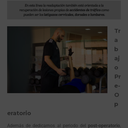
Tr
a
b
aj
o
Pr
e-
O
p
eratorio
Además de dedicarnos al periodo del
post-operatorio
,