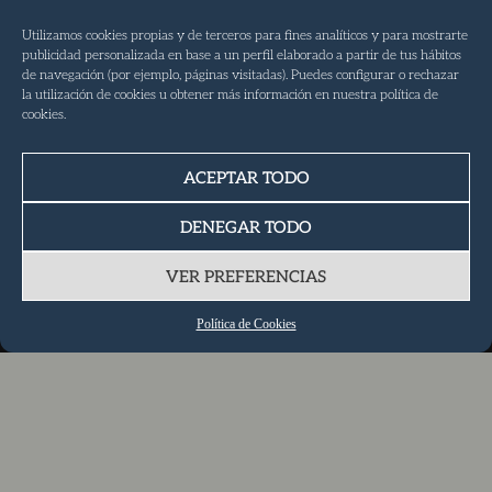
Utilizamos cookies propias y de terceros para fines analíticos y para mostrarte
publicidad personalizada en base a un perfil elaborado a partir de tus hábitos
de navegación (por ejemplo, páginas visitadas). Puedes configurar o rechazar
la utilización de cookies u obtener más información en nuestra política de
cookies.
Norte 35
Entrenamiento y Recuperación
ACEPTAR TODO
Tel. 922 088 082
DENEGAR TODO
Móvil 647 99 82 63
VER PREFERENCIAS
info@norte35.com
Martes, Miércoles y Viernes 07:00 – 22:00
Política de Cookies
Lunes y Jueves 06:00 – 22:00
Dirección
Vía de Servicio Las Arenas S/N – Junto a Lidl
38400 · Puerto de la Cruz
(Facilidad de Aparcamiento)