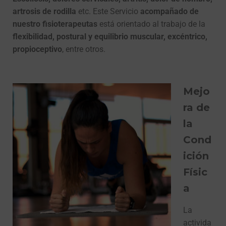
artrosis de rodilla
etc. Este Servicio
acompañado de
nuestro fisioterapeutas
está orientado al trabajo de la
flexibilidad, postural y equilibrio muscular, excéntrico,
propioceptivo
, entre otros.
Mejo
ra de
la
Cond
ición
Físic
a
La
activida