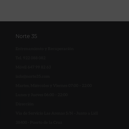
Norte 35
Entrenamiento y Recuperación
Tel. 922 088 082
Móvil 647 99 82 63
info@norte35.com
Martes, Miércoles y Viernes 07:00 – 22:00
Lunes y Jueves 06:00 – 22:00
Dirección
Vía de Servicio Las Arenas S/N – Junto a Lidl
38400 · Puerto de la Cruz