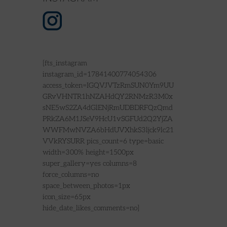
[fts_instagram
instagram_id=17841400774054306
access_token=IGQVJVTzRmSUN0Ym9UU
GRvVHNTR1hNZAHdQY2RNMzR3M0x
sNE5wS2ZA4dGlENjRmUDBDRFQzQmd
PRkZA6M1JSeV9HcU1vSGFUd2Q2YjZA
WWFMwNVZA6bHdUVXhkS3ljck9lc21
VVkRYSURR pics_count=6 type=basic
width=300% height=1500px
super_gallery=yes columns=8
force_columns=no
space_between_photos=1px
icon_size=65px
hide_date_likes_comments=no]