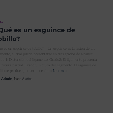
OG
Qué es un esguince de
obillo?
é es un esguince de tobillo? Un esguince es la lesión de un
amento, el cual puede presentarse en tres grados de alcance:
do 1: Distensión del ligamento. Grado2: El ligamento presenta
 rotura parcial. Grado 3: Rotura del ligamento. El esguince de
illo se produce por una torcedura
Leer más
r
Admin
, hace
6 años