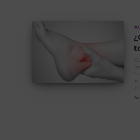
BL
¿
t
¿Qu
lig
Gra
una
tob
Po