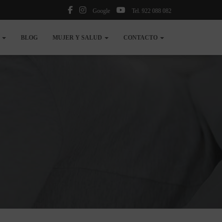
Google
Tel. 922 088 082
N
BLOG
MUJER Y SALUD
CONTACTO