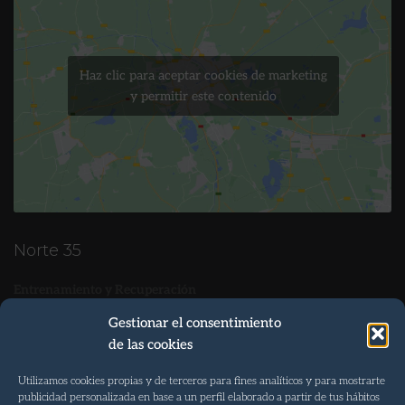
Haz clic para aceptar cookies de marketing
y permitir este contenido
Norte 35
Entrenamiento y Recuperación
Tel. 922 088 082
Gestionar el consentimiento
de las cookies
Móvil 647 99 82 63
info@norte35.com
Utilizamos cookies propias y de terceros para fines analíticos y para mostrarte
publicidad personalizada en base a un perfil elaborado a partir de tus hábitos