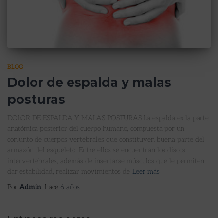
BLOG
Dolor de espalda y malas
posturas
DOLOR DE ESPALDA Y MALAS POSTURAS La espalda es la parte
anatómica posterior del cuerpo humano, compuesta por un
conjunto de cuerpos vertebrales que constituyen buena parte del
armazón del esqueleto. Entre ellos se encuentran los discos
intervertebrales, además de insertarse músculos que le permiten
dar estabilidad, realizar movimientos de
Leer más
Por
Admin
, hace
6 años