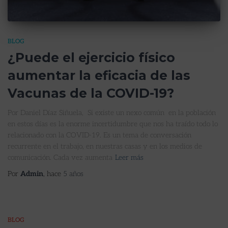
BLOG
¿Puede el ejercicio físico
aumentar la eficacia de las
Vacunas de la COVID-19?
Por Daniel Díaz Siñuela, Si existe un nexo común en la población
en estos días es la enorme incertidumbre que nos ha traído todo lo
relacionado con la COVID-19. Es un tema de conversación
recurrente en el trabajo, en nuestras casas y en los medios de
comunicación. Cada vez aumenta
Leer más
Por
Admin
, hace
5 años
BLOG