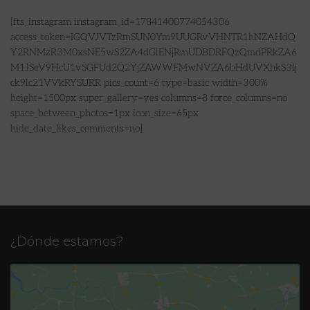
[fts_instagram instagram_id=17841400774054306
access_token=IGQVJVTzRmSUN0Ym9UUGRvVHNTR1hNZAHdQ
Y2RNMzR3M0xsNE5wS2ZA4dGlENjRmUDBDRFQzQmdPRkZA6
M1JSeV9HcU1vSGFUd2Q2YjZAWWFMwNVZA6bHdUVXhkS3lj
ck9lc21VVkRYSURR pics_count=6 type=basic width=300%
height=1500px super_gallery=yes columns=8 force_columns=no
space_between_photos=1px icon_size=65px
hide_date_likes_comments=no]
¿Dónde estamos?