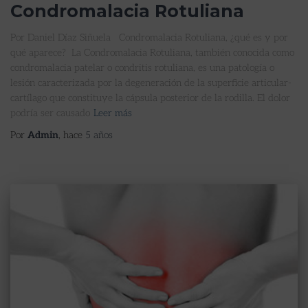
Condromalacia Rotuliana
Por Daniel Díaz Siñuela Condromalacia Rotuliana, ¿qué es y por
qué aparece? La Condromalacia Rotuliana, también conocida como
condromalacia patelar o condritis rotuliana, es una patología o
lesión caracterizada por la degeneración de la superficie articular-
cartílago que constituye la cápsula posterior de la rodilla. El dolor
podría ser causado
Leer más
Por
Admin
, hace
5 años