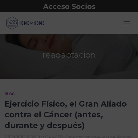
CAMB
readaptacion
BLOG
Ejercicio Físico, el Gran Aliado
contra el Cáncer (antes,
durante y después)
EJERCICIO FÍSICO y CÁNCER Cada vez tenemos más evidencias