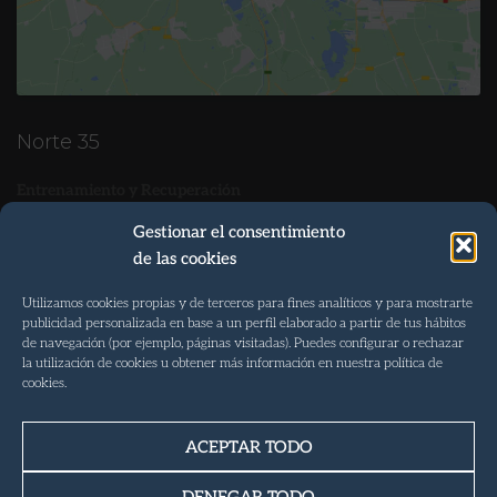
Norte 35
Entrenamiento y Recuperación
Tel. 922 088 082
Gestionar el consentimiento
de las cookies
Móvil 647 99 82 63
info@norte35.com
Utilizamos cookies propias y de terceros para fines analíticos y para mostrarte
publicidad personalizada en base a un perfil elaborado a partir de tus hábitos
Martes, Miércoles y Viernes 07:00 – 22:00
de navegación (por ejemplo, páginas visitadas). Puedes configurar o rechazar
la utilización de cookies u obtener más información en nuestra política de
Lunes y Jueves 06:00 – 22:00
cookies.
Dirección
Vía de Servicio Las Arenas S/N – Junto a Lidl
ACEPTAR TODO
38400 · Puerto de la Cruz
DENEGAR TODO