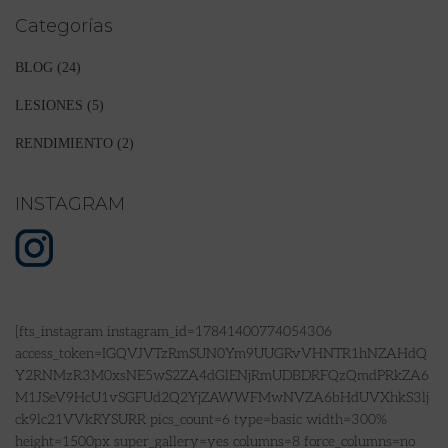
Categorías
BLOG
(24)
LESIONES
(5)
RENDIMIENTO
(2)
INSTAGRAM
[fts_instagram instagram_id=17841400774054306
access_token=IGQVJVTzRmSUN0Ym9UUGRvVHNTR1hNZAHdQ
Y2RNMzR3M0xsNE5wS2ZA4dGlENjRmUDBDRFQzQmdPRkZA6
M1JSeV9HcU1vSGFUd2Q2YjZAWWFMwNVZA6bHdUVXhkS3lj
ck9lc21VVkRYSURR pics_count=6 type=basic width=300%
height=1500px super_gallery=yes columns=8 force_columns=no