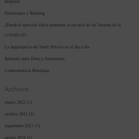
después)
Fisioterapia y Running
¿Puede el ejercicio físico aumentar la eficacia de las Vacunas de la
COVID-19?
La Importancia del Suelo Pélvico en el día a día
Relación entre Dieta y Autoestima
Condromalacia Rotuliana
Archivos
marzo 2022
(1)
octubre 2021
(1)
septiembre 2021
(1)
agosto 2021
(1)