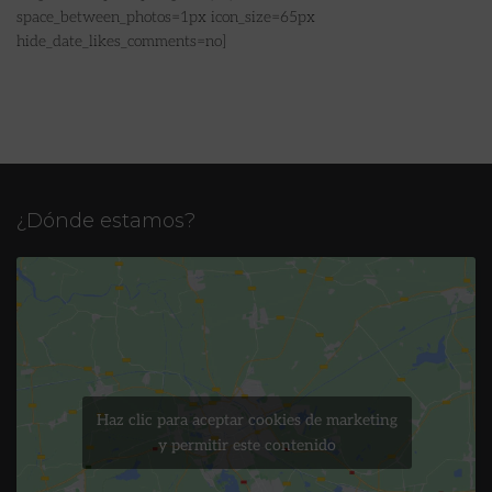
space_between_photos=1px icon_size=65px
hide_date_likes_comments=no]
¿Dónde estamos?
Haz clic para aceptar cookies de marketing
y permitir este contenido