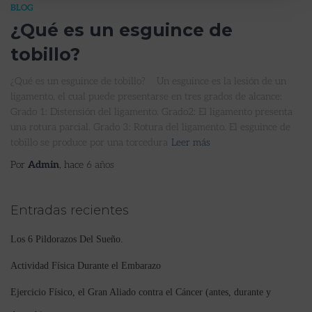
BLOG
¿Qué es un esguince de
tobillo?
¿Qué es un esguince de tobillo? Un esguince es la lesión de un
ligamento, el cual puede presentarse en tres grados de alcance:
Grado 1: Distensión del ligamento. Grado2: El ligamento presenta
una rotura parcial. Grado 3: Rotura del ligamento. El esguince de
tobillo se produce por una torcedura
Leer más
Por
Admin
, hace
6 años
Entradas recientes
Los 6 Pildorazos Del Sueño.
Actividad Física Durante el Embarazo
Ejercicio Físico, el Gran Aliado contra el Cáncer (antes, durante y