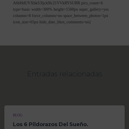
A6bHdUVXhkS3ljck9lc21VVkRYSURR pics_count=6
type=basic width=300% height=1500px super_gallery=yes
columns=8 force_columns=no space_between_photos=1px
icon_size=65px hide_date_likes_comments=no]
Entradas relacionadas
BLOG
Los 6 Pildorazos Del Sueño.