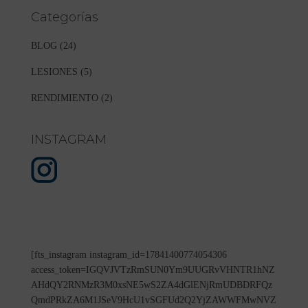
Categorías
BLOG
(24)
LESIONES
(5)
RENDIMIENTO
(2)
INSTAGRAM
[fts_instagram instagram_id=17841400774054306
access_token=IGQVJVTzRmSUN0Ym9UUGRvVHNTR1hNZ
AHdQY2RNMzR3M0xsNE5wS2ZA4dGlENjRmUDBDRFQz
QmdPRkZA6M1JSeV9HcU1vSGFUd2Q2YjZAWWFMwNVZ