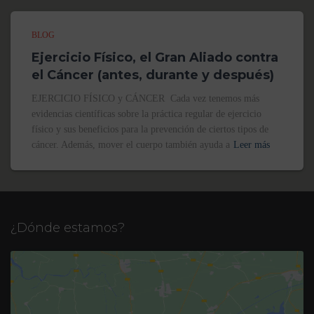
BLOG
Ejercicio Físico, el Gran Aliado contra
el Cáncer (antes, durante y después)
EJERCICIO FÍSICO y CÁNCER Cada vez tenemos más
evidencias científicas sobre la práctica regular de ejercicio
físico y sus beneficios para la prevención de ciertos tipos de
cáncer. Además, mover el cuerpo también ayuda a
Leer más
¿Dónde estamos?