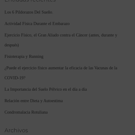
Los 6 Pildorazos Del Sueño.
Actividad Física Durante el Embarazo
Ejercicio Físico, el Gran Aliado contra el Cáncer (antes, durante y
después)
Fisioterapia y Running
¿Puede el ejercicio físico aumentar la eficacia de las Vacunas de la
COVID-19?
La Importancia del Suelo Pélvico en el día a día
Relación entre Dieta y Autoestima
Condromalacia Rotuliana
Archivos