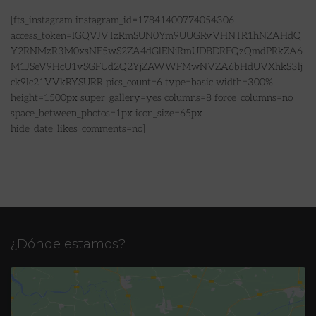
[fts_instagram instagram_id=17841400774054306
access_token=IGQVJVTzRmSUN0Ym9UUGRvVHNTR1hNZAHdQ
Y2RNMzR3M0xsNE5wS2ZA4dGlENjRmUDBDRFQzQmdPRkZA6
M1JSeV9HcU1vSGFUd2Q2YjZAWWFMwNVZA6bHdUVXhkS3lj
ck9lc21VVkRYSURR pics_count=6 type=basic width=300%
height=1500px super_gallery=yes columns=8 force_columns=no
space_between_photos=1px icon_size=65px
hide_date_likes_comments=no]
¿Dónde estamos?