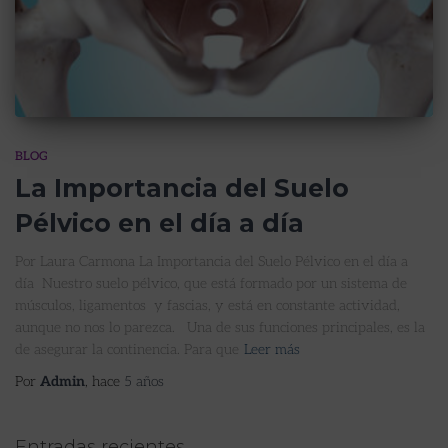
BLOG
La Importancia del Suelo
Pélvico en el día a día
Por Laura Carmona La Importancia del Suelo Pélvico en el día a
día Nuestro suelo pélvico, que está formado por un sistema de
músculos, ligamentos y fascias, y está en constante actividad,
aunque no nos lo parezca. Una de sus funciones principales, es la
de asegurar la continencia. Para que
Leer más
Por
Admin
, hace
5 años
Entradas recientes