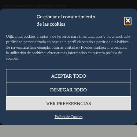
Entrenamiento y Recuperación
Tel. 922 088 082
Gestionar el consentimiento
de las cookies
Móvil 647 99 82 63
info@norte35.com
Utilizamos cookies propias y de terceros para fines analíticos y para mostrarte
publicidad personalizada en base a un perfil elaborado a partir de tus hábitos
Martes, Miércoles y Viernes 07:00 – 22:00
de navegación (por ejemplo, páginas visitadas). Puedes configurar o rechazar
la utilización de cookies u obtener más información en nuestra política de
Lunes y Jueves 06:00 – 22:00
cookies.
Dirección
Vía de Servicio Las Arenas S/N – Junto a Lidl
ACEPTAR TODO
38400 · Puerto de la Cruz
DENEGAR TODO
(Facilidad de Aparcamiento)
VER PREFERENCIAS
Política de Cookies