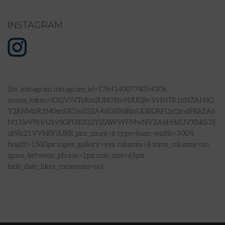
INSTAGRAM
[fts_instagram instagram_id=17841400774054306
access_token=IGQVJVTzRmSUN0Ym9UUGRvVHNTR1hNZAHdQ
Y2RNMzR3M0xsNE5wS2ZA4dGlENjRmUDBDRFQzQmdPRkZA6
M1JSeV9HcU1vSGFUd2Q2YjZAWWFMwNVZA6bHdUVXhkS3lj
ck9lc21VVkRYSURR pics_count=6 type=basic width=300%
height=1500px super_gallery=yes columns=8 force_columns=no
space_between_photos=1px icon_size=65px
hide_date_likes_comments=no]