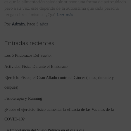
es que la alimentación saludable supone una forma de autocuidado,
pero a su vez, éste depende de la autoestima que cada persona
tenga sobre sí misma. ¿Qué
Leer más
Por
Admin
, hace
5 años
Entradas recientes
Los 6 Pildorazos Del Sueño.
Actividad Física Durante el Embarazo
Ejercicio Físico, el Gran Aliado contra el Cáncer (antes, durante y
después)
Fisioterapia y Running
¿Puede el ejercicio físico aumentar la eficacia de las Vacunas de la
COVID-19?
La Importancia del Suelo Pélvico en el día a día