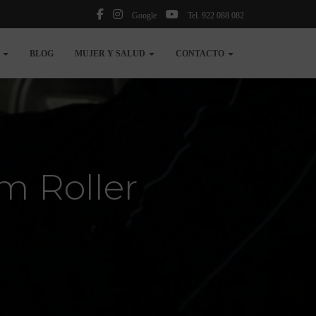
Google
Tel. 922 088 082
N
BLOG
MUJER Y SALUD
CONTACTO
m Roller