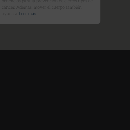
beneficios para la prevención de ciertos tipos de
cáncer. Además, mover el cuerpo también
ayuda a
Leer más