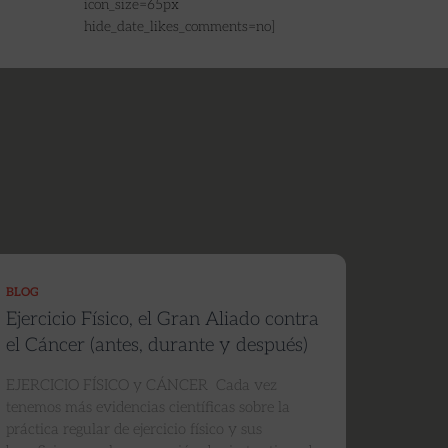
icon_size=65px
hide_date_likes_comments=no]
BLOG
Ejercicio Físico, el Gran Aliado contra
el Cáncer (antes, durante y después)
EJERCICIO FÍSICO y CÁNCER Cada vez
tenemos más evidencias científicas sobre la
práctica regular de ejercicio físico y sus