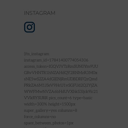
INSTAGRAM
[fts_instagram
instagram_id=17841400774054306
access_token=IGQVJVTzRmSUN0Ym9UU
GRvVHNTR1hNZAHdQY2RNMzR3M0x
sNE5wS2ZA4dGlENjRmUDBDRFQzQmd
PRkZA6M1JSeV9HcU1vSGFUd2Q2YjZA
WWFMwNVZA6bHdUVXhkS3ljck9lc21
VVkRYSURR pics_count=6 type=basic
width=300% height=1500px
super_gallery=yes columns=8
force_columns=no
space_between_photos=1px