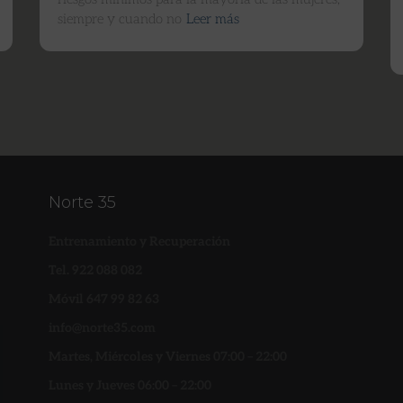
siempre y cuando no
Leer más
Norte 35
Entrenamiento y Recuperación
Tel. 922 088 082
Móvil 647 99 82 63
info@norte35.com
Martes, Miércoles y Viernes 07:00 – 22:00
Lunes y Jueves 06:00 – 22:00