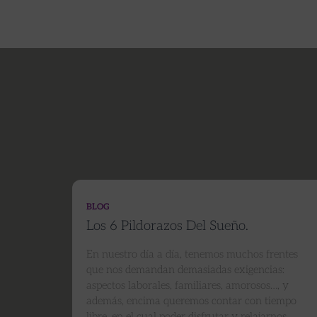
BLOG
Los 6 Pildorazos Del Sueño.
En nuestro día a día, tenemos muchos frentes
que nos demandan demasiadas exigencias:
aspectos laborales, familiares, amorosos…, y
además, encima queremos contar con tiempo
libre, en el cual poder disfrutar y relajarnos.